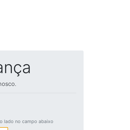
ança
nosco.
ao lado no campo abaixo