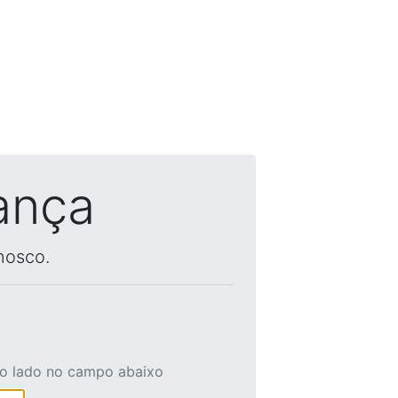
ança
nosco.
ao lado no campo abaixo