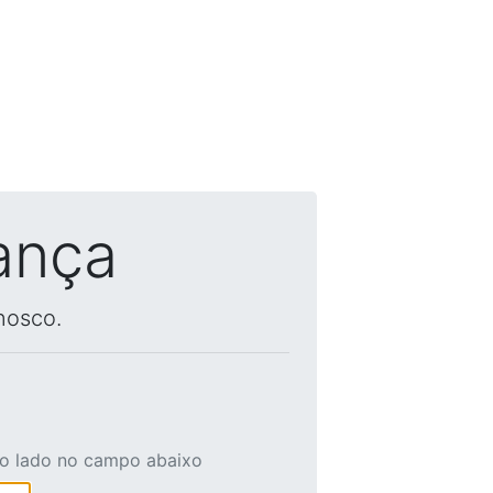
ança
nosco.
ao lado no campo abaixo