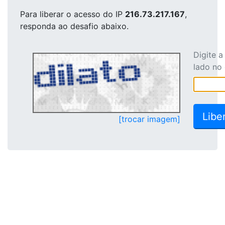
Para liberar o acesso
do IP
216.73.217.167
,
responda ao desafio abaixo.
Digite 
lado no
[trocar imagem]