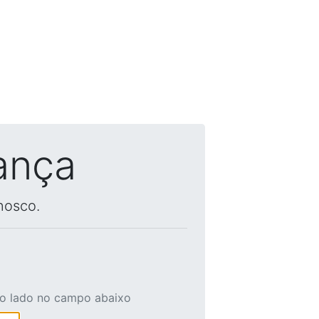
ança
nosco.
ao lado no campo abaixo