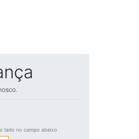
ança
nosco.
ao lado no campo abaixo