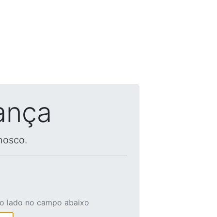
ança
nosco.
ao lado no campo abaixo