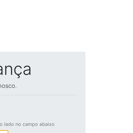
ança
nosco.
ao lado no campo abaixo