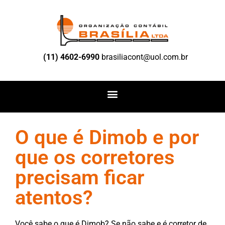
(11) 4602-6990
brasiliacont@uol.com.br
O que é Dimob e por
que os corretores
precisam ficar
atentos?
Você sabe o que é Dimob? Se não sabe e é corretor de