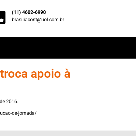
(11) 4602-6990
brasiliacont@uol.com.br
troca apoio à
 de 2016.
ducao-de-jornada/