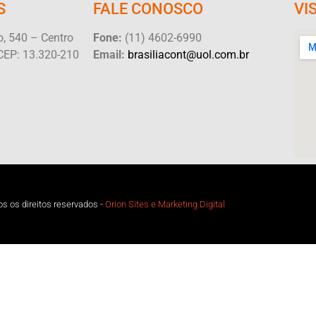
S
FALE CONOSCO
VI
, 540 – Centro
Fone:
(11) 4602-6990
CEP: 13.320-210
Email:
brasiliacont@uol.com.br
s os direitos reservados -
Orion Sites e Marketing Digital