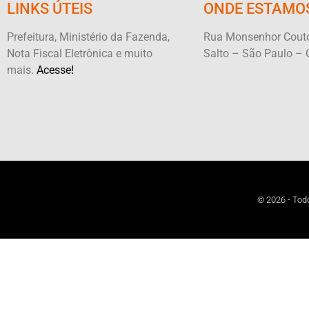
LINKS ÚTEIS
ONDE ESTAMO
Prefeitura, Ministério da Fazenda,
Rua Monsenhor Couto
Nota Fiscal Eletrônica e muito
Salto – São Paulo – 
mais.
Acesse!
© 2026 - Todo