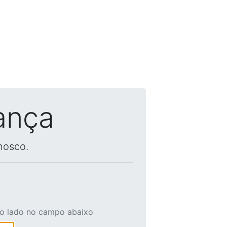
ança
nosco.
ao lado no campo abaixo