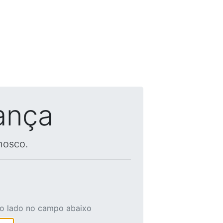
ança
nosco.
ao lado no campo abaixo