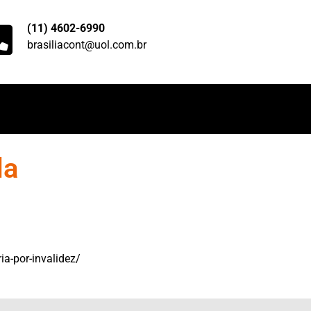
(11) 4602-6990
brasiliacont@uol.com.br
da
a-por-invalidez/