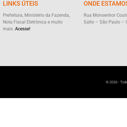
LINKS ÚTEIS
ONDE ESTAMO
Prefeitura, Ministério da Fazenda,
Rua Monsenhor Couto
Nota Fiscal Eletrônica e muito
Salto – São Paulo – 
mais.
Acesse!
© 2026 - Todo