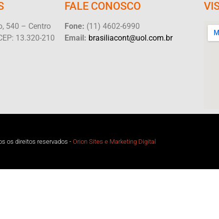
S
FALE CONOSCO
VI
, 540 – Centro
Fone:
(11) 4602-6990
CEP: 13.320-210
Email:
brasiliacont@uol.com.br
s os direitos reservados -
Orion Sites e Marketing Digital