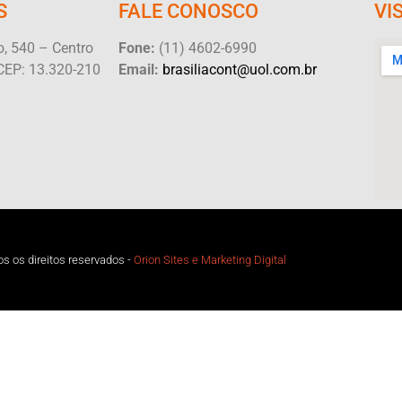
S
FALE CONOSCO
VI
, 540 – Centro
Fone:
(11) 4602-6990
CEP: 13.320-210
Email:
brasiliacont@uol.com.br
s os direitos reservados -
Orion Sites e Marketing Digital