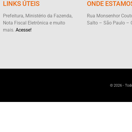
LINKS ÚTEIS
ONDE ESTAMO
Prefeitura, Ministério da Fazenda,
Rua Monsenhor Couto
Nota Fiscal Eletrônica e muito
Salto – São Paulo – 
mais.
Acesse!
© 2026 - Todo