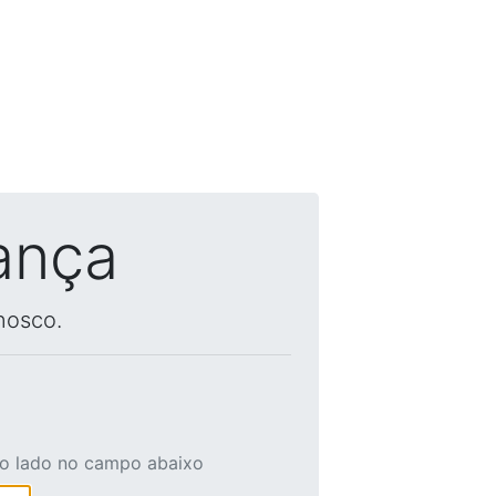
ança
nosco.
ao lado no campo abaixo