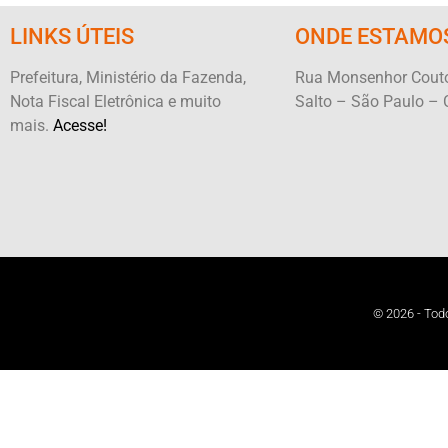
LINKS ÚTEIS
ONDE ESTAMO
Prefeitura, Ministério da Fazenda,
Rua Monsenhor Couto
Nota Fiscal Eletrônica e muito
Salto – São Paulo – 
mais.
Acesse!
© 2026 - Todo