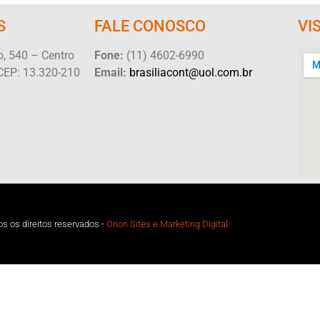
S
FALE CONOSCO
VI
, 540 – Centro
Fone:
(11) 4602-6990
CEP: 13.320-210
Email:
brasiliacont@uol.com.br
s os direitos reservados -
Orion Sites e Marketing Digital