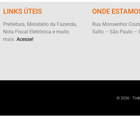
LINKS ÚTEIS
ONDE ESTAMO
Prefeitura, Ministério da Fazenda,
Rua Monsenhor Couto
Nota Fiscal Eletrônica e muito
Salto – São Paulo – 
mais.
Acesse!
© 2026 - Todo