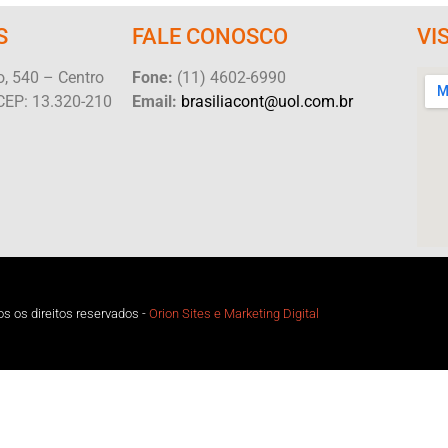
S
FALE CONOSCO
VI
, 540 – Centro
Fone:
(11) 4602-6990
CEP: 13.320-210
Email:
brasiliacont@uol.com.br
s os direitos reservados -
Orion Sites e Marketing Digital