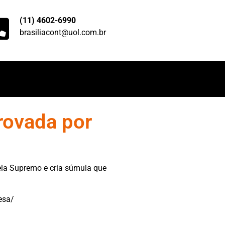
(11) 4602-6990
brasiliacont@uol.com.br
rovada por
ela Supremo e cria súmula que
esa/