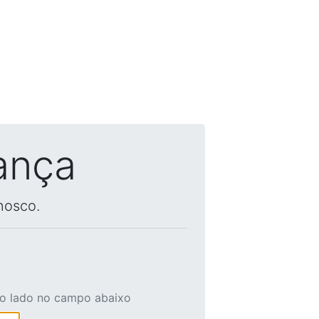
ança
nosco.
ao lado no campo abaixo