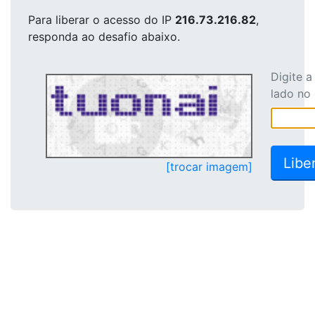
Para liberar o acesso
do IP
216.73.216.82
,
responda ao desafio abaixo.
Digite 
lado no
[trocar imagem]