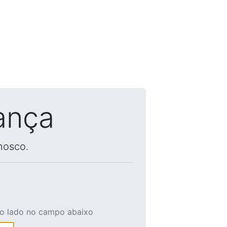
ança
nosco.
ao lado no campo abaixo