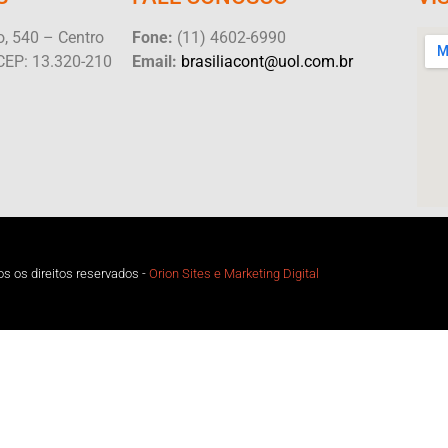
, 540 – Centro
Fone:
(11) 4602-6990
CEP: 13.320-210
Email:
brasiliacont@uol.com.br
s os direitos reservados -
Orion Sites e Marketing Digital