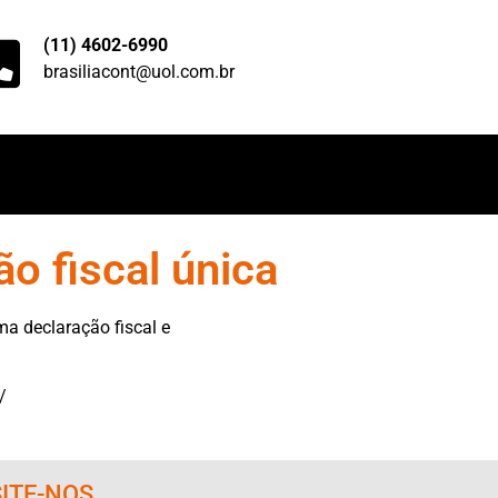
(11) 4602-6990
brasiliacont@uol.com.br
o fiscal única
ma declaração fiscal e
/
SITE-NOS