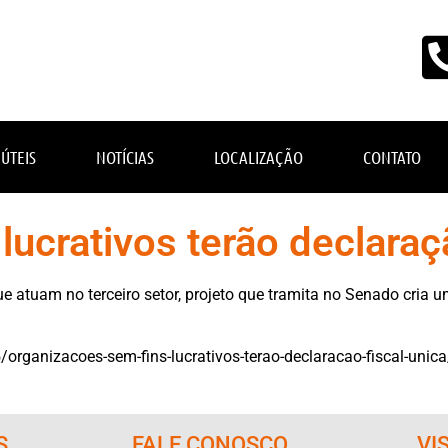
 ÚTEIS
NOTÍCIAS
LOCALIZAÇÃO
CONTATO
ucrativos terão declaraçã
e atuam no terceiro setor, projeto que tramita no Senado cria u
organizacoes-sem-fins-lucrativos-terao-declaracao-fiscal-unica
S
FALE CONOSCO
VI