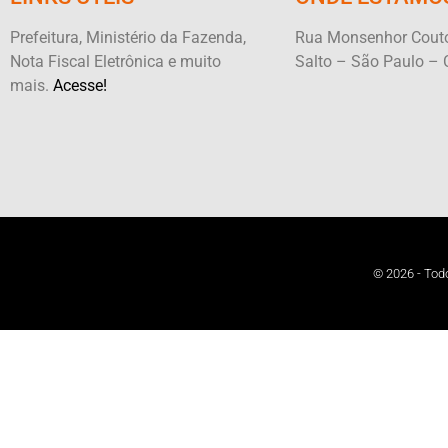
Prefeitura, Ministério da Fazenda,
Rua Monsenhor Couto
Nota Fiscal Eletrônica e muito
Salto – São Paulo – 
mais.
Acesse!
© 2026 - Todo